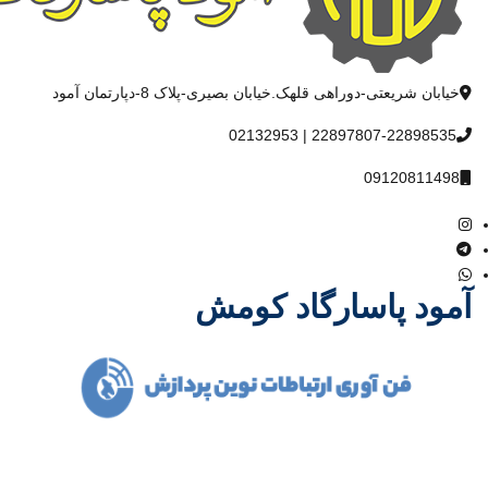
خیابان شریعتی-دوراهی قلهک.خیابان بصیری-پلاک 8-دپارتمان آمود
22897807-22898535 | 02132953
09120811498
آمود پاسارگاد کومش
شرکت آمود پاسارگاد کومش در سال 1386 فعالیت خود را آغاز و با یاری
خداوند متعال و همت مدیران باتجربه توانست مسیر درست پیشرفت و