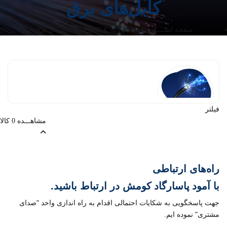
کابل‌های برق
صفحه اصــــلی
محصولات
کابل ها
کابل‌های برق
فیلتر
مشاهـــده
کالا
0
کابل برق فشار
ضعیف
راه‌های ارتباطی
با
آمود پاسارگاد کومش
در ارتباط باشید.
جهت پاسخگویی به شکایات احتمالی اقدام به راه اندازی واحد "صدای
مشتری" نموده ایم.