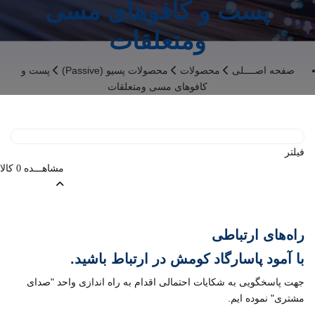
پست و کافوهای مسی
ومتعلقات
صفحه اصــــلی
محصولات
محصولات پسیو (Passive)
پست و
کافوهای مسی ومتعلقات
فیلتر
مشاهـــده
کالا
0
راه‌های ارتباطی
با
آمود پاسارگاد کومش
در ارتباط باشید.
جهت پاسخگویی به شکایات احتمالی اقدام به راه اندازی واحد "صدای
مشتری" نموده ایم.