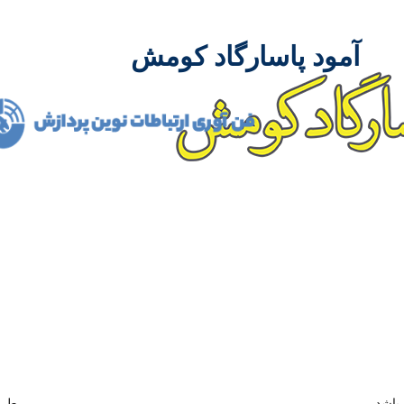
آمود پاسارگاد کومش
شرکت آمود پاسارگاد کومش در سال 1386 فعالیت 
مدیران باتجربه توانست مسیر درست پیشرفت و توسعه را در ص
همکاری بسیاری از تولید کنندگان داخلی و خارجی و نیز متخصصین م
ممکن بدست آورد.
باشد
طرا