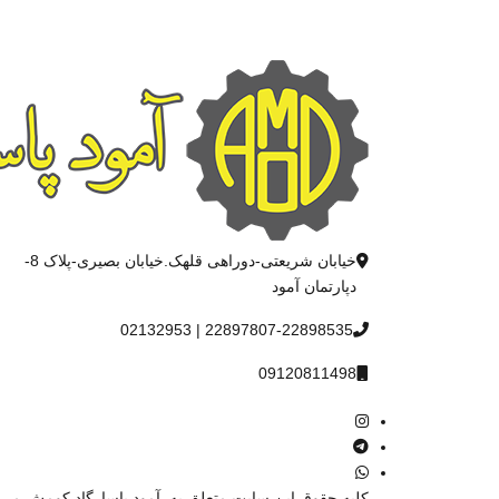
خیابان شریعتی-دوراهی قلهک.خیابان بصیری-پلاک 8-
دپارتمان آمود
22897807-22898535 | 02132953
09120811498
کليه حقوق اين سايت متعلق به
آمود پاسارگاد کومش
می 