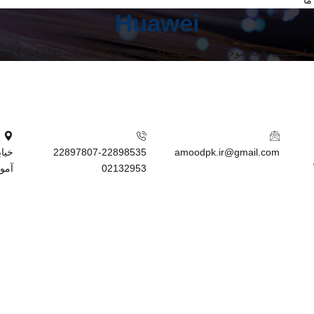
ما
Huawei
 اصــــلی
محصولات
محصولات اکتیو (Active)
تجهیزات مخابراتی
wei
22897807-22898535
amoodpk.ir@gmail.com
02132953
آمود