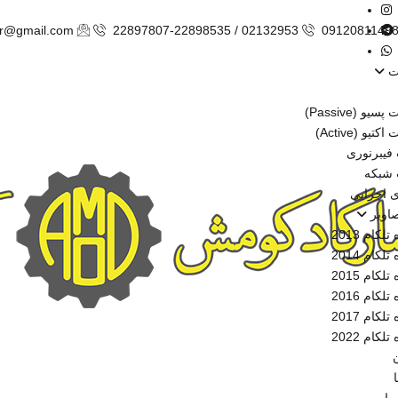
ir@gmail.com
22897807-22898535 / 02132953
0912081149
ت
و (Passive)
یو (Active)
فیبرنوری
 شبکه
ی اجرایی
صاویر
لکام 2013
لکام 2014
لکام 2015
لکام 2016
لکام 2017
لکام 2022
ن