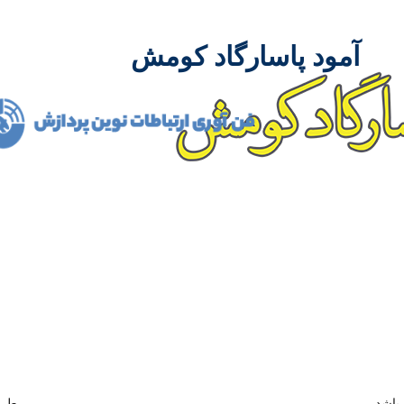
آمود پاسارگاد کومش
شرکت آمود پاسارگاد کومش در سال 1386 فعالیت 
مدیران باتجربه توانست مسیر درست پیشرفت و توسعه را در ص
همکاری بسیاری از تولید کنندگان داخلی و خارجی و نیز متخصصین م
ممکن بدست آورد.
باشد
طرا