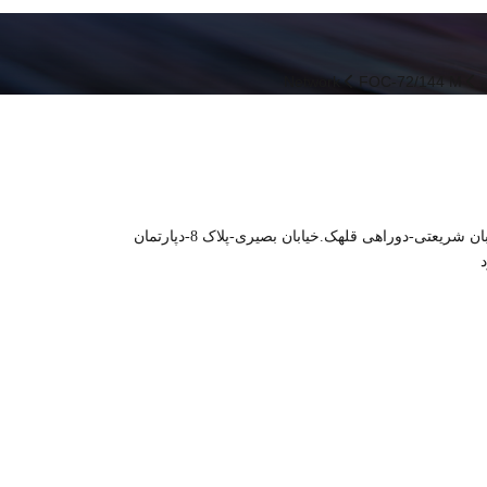
ی
FOC-72/144 M
Network
خیابان شریعتی-دوراهی قلهک.خیابان بصیری-پلاک 8-دپارتمان