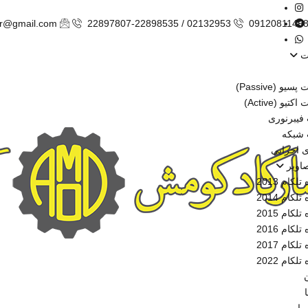
ir@gmail.com
22897807-22898535 / 02132953
0912081149
ت
و (Passive)
یو (Active)
فیبرنوری
 شبکه
ی اجرایی
صاویر
لکام 2013
لکام 2014
لکام 2015
لکام 2016
لکام 2017
لکام 2022
ن