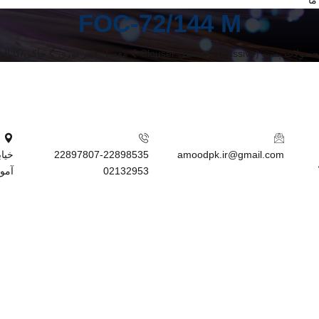
ما
FOC-72/144 M
صولات پسیو (Passive)
مفصل Clouser
مفصل فیبر نوری
خاکی/کانال
22897807-22898535
amoodpk.ir@gmail.com
02132953
آمود