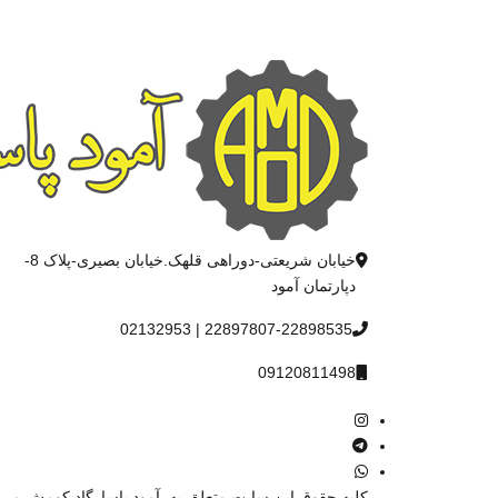
خیابان شریعتی-دوراهی قلهک.خیابان بصیری-پلاک 8-
دپارتمان آمود
22897807-22898535 | 02132953
09120811498
کليه حقوق اين سايت متعلق به
آمود پاسارگاد کومش
می 