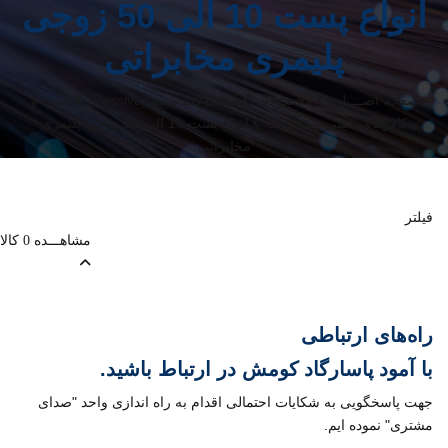
انواع پست 10 الی 50 زوجی
پلیمری مخابراتی
صفحه اصــــلی
محصولات
محصولات پسیو (Passive)
پست و
کافوهای مسی ومتعلقات
انواع پست 10 الی 50 زوجی پلیمری
مخابراتی
فیلتر
مشاهـــده
کالا
0
راه‌های ارتباطی
با
آمود پاسارگاد کومش
در ارتباط باشید.
جهت پاسخگویی به شکایات احتمالی اقدام به راه اندازی واحد "صدای
مشتری" نموده ایم.