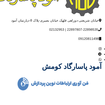
خیابان شریعتی-دوراهی قلهک.خیابان بصیری-پلاک 8-دپارتمان آمود
22897807-22898535 | 02132953
09120811498
آمود پاسارگاد کومش
شرکت آمود پاسارگاد کومش در سال 1386 فعالیت خود را آغاز و با یاری
خداوند متعال و همت مدیران باتجربه توانست مسیر درست پیشرفت و