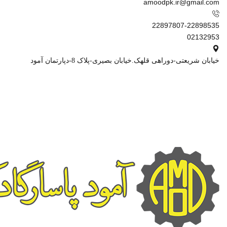
amoodpk.ir@gmail.com
22897807-22898535
02132953
خیابان شریعتی-دوراهی قلهک.خیابان بصیری-پلاک 8-دپارتمان آمود