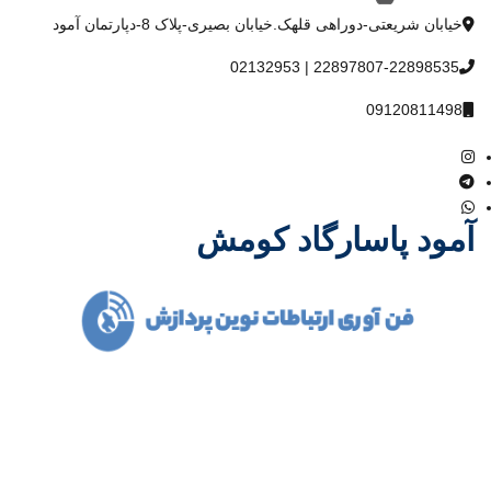
خیابان شریعتی-دوراهی قلهک.خیابان بصیری-پلاک 8-دپارتمان آمود
22897807-22898535 | 02132953
09120811498
آمود پاسارگاد کومش
شرکت آمود پاسارگاد کومش در سال 1386 فعالیت خود را آغاز و با یاری
خداوند متعال و همت مدیران باتجربه توانست مسیر درست پیشرفت و
توسعه را در صنعت مخابرات کشور با همکاری بسیاری از تولید کنندگان
داخلی و خارجی و نیز متخصصین مجرب در کوتاهترین زمان ممکن
بدست آورد.