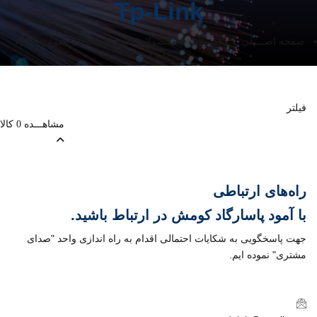
Tp-Link
صفحه اصــــلی
محصولات
محصولات اکتیو (Active)
سوئیچ
Tp-
Link
فیلتر
مشاهـــده
کالا
0
راه‌های ارتباطی
با
آمود پاسارگاد کومش
در ارتباط باشید.
جهت پاسخگویی به شکایات احتمالی اقدام به راه اندازی واحد "صدای
مشتری" نموده ایم.