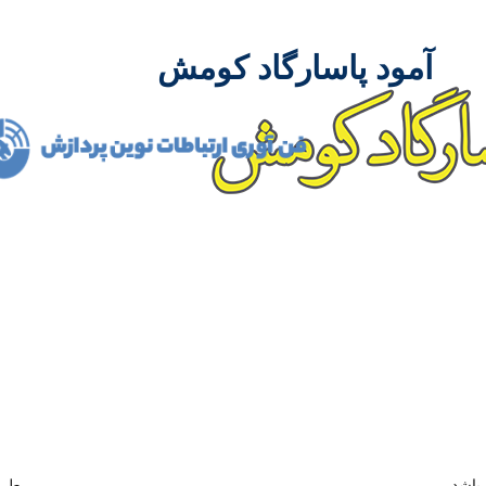
آمود پاسارگاد کومش
شرکت آمود پاسارگاد کومش در سال 1386 فعالیت 
مدیران باتجربه توانست مسیر درست پیشرفت و توسعه را در ص
همکاری بسیاری از تولید کنندگان داخلی و خارجی و نیز متخصصین م
ممکن بدست آورد.
باشد
طرا