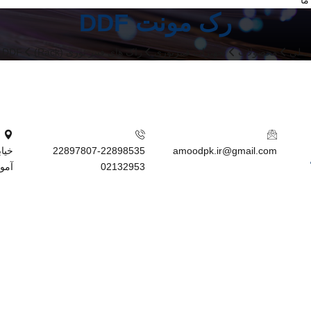
ما
DDF رک مونت
ــلی
محصولات
تجهیزات فیبرنوری
راک های فیبر نوری (Rack)
DDF رک مونت
22897807-22898535
amoodpk.ir@gmail.com
02132953
آمود