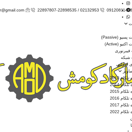
ir@gmail.com
22897807-22898535 / 02132953
0912081149
ت
و (Passive)
یو (Active)
فیبرنوری
 شبکه
ی اجرایی
صاویر
لکام 2013
لکام 2014
لکام 2015
لکام 2016
لکام 2017
لکام 2022
ن