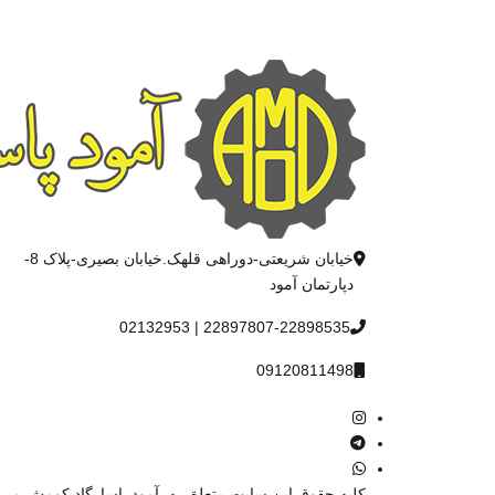
خیابان شریعتی-دوراهی قلهک.خیابان بصیری-پلاک 8-
دپارتمان آمود
22897807-22898535 | 02132953
09120811498
کليه حقوق اين سايت متعلق به
آمود پاسارگاد کومش
می 