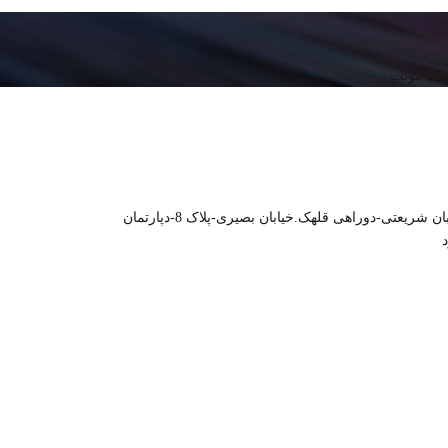
خیابان شریعتی-دوراهی قلهک.خیابان بصیری-پلاک 8-دپارتمان