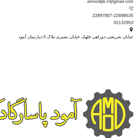
amoodpk.ir@gmail.com
22897807-22898535
02132953
خیابان شریعتی-دوراهی قلهک.خیابان بصیری-پلاک 8-دپارتمان آمود