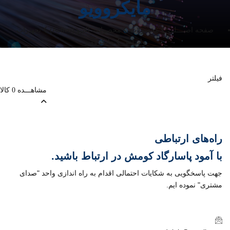
مایکروویو
صفحه اصــــلی
محصولات
محصولات اکتیو (Active)
تجهیزات
وایرلس
مایکروویو
فیلتر
مشاهـــده
کالا
0
راه‌های ارتباطی
با
آمود پاسارگاد کومش
در ارتباط باشید.
جهت پاسخگویی به شکایات احتمالی اقدام به راه اندازی واحد "صدای
مشتری" نموده ایم.