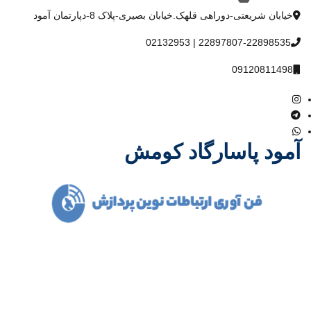
خیابان شریعتی-دوراهی قلهک.خیابان بصیری-پلاک 8-دپارتمان آمود
22897807-22898535 | 02132953
09120811498
آمود پاسارگاد کومش
شرکت آمود پاسارگاد کومش در سال 1386 فعالیت خود را آغاز و با یاری
خداوند متعال و همت مدیران باتجربه توانست مسیر درست پیشرفت و
توسعه را در صنعت مخابرات کشور با همکاری بسیاری از تولید کنندگان
داخلی و خارجی و نیز متخصصین مجرب در کوتاهترین زمان ممکن
بدست آورد.