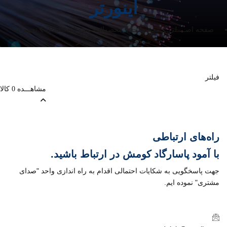
اینورتر
صفحه اصــــلی
محصولات
محصولات پسیو (Passive)
تجهیزات
شبکه تغذیه نیرو
اینورتر
فیلتر
مشاهـــده
کالا
0
راه‌های ارتباطی
با
آمود پاسارگاد کومش
در ارتباط باشید.
جهت پاسخگویی به شکایات احتمالی اقدام به راه اندازی واحد "صدای
مشتری" نموده ایم.