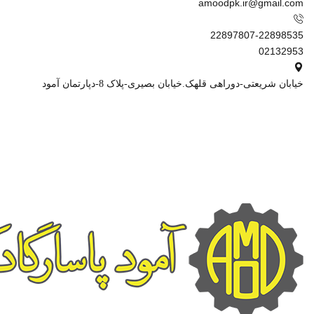
amoodpk.ir@gmail.com
22897807-22898535
02132953
خیابان شریعتی-دوراهی قلهک.خیابان بصیری-پلاک 8-دپارتمان آمود