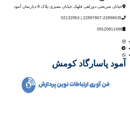
خیابان شریعتی-دوراهی قلهک.خیابان بصیری-پلاک 8-دپارتمان آمود
22897807-22898535 | 02132953
09120811498
آمود پاسارگاد کومش
شرکت آمود پاسارگاد کومش در سال 1386 فعالیت خود را آغاز و با یاری
خداوند متعال و همت مدیران باتجربه توانست مسیر درست پیشرفت و
توسعه را در صنعت مخابرات کشور با همکاری بسیاری از تولید کنندگان
داخلی و خارجی و نیز متخصصین مجرب در کوتاهترین زمان ممکن
بدست آورد.