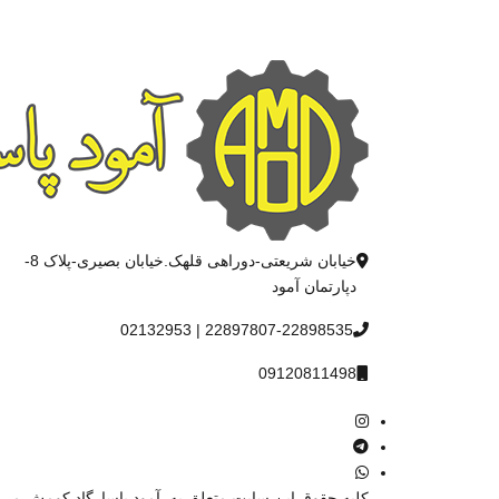
خیابان شریعتی-دوراهی قلهک.خیابان بصیری-پلاک 8-
دپارتمان آمود
22897807-22898535 | 02132953
09120811498
کليه حقوق اين سايت متعلق به
آمود پاسارگاد کومش
می 