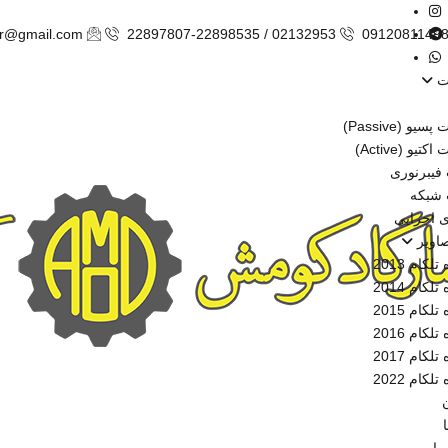
ir@gmail.com
22897807-22898535 / 02132953
0912081149
ت
و (Passive)
یو (Active)
فیبرنوری
 شبکه
ی اجرایی
صاویر
لکام 2013
لکام 2014
لکام 2015
لکام 2016
لکام 2017
لکام 2022
ن