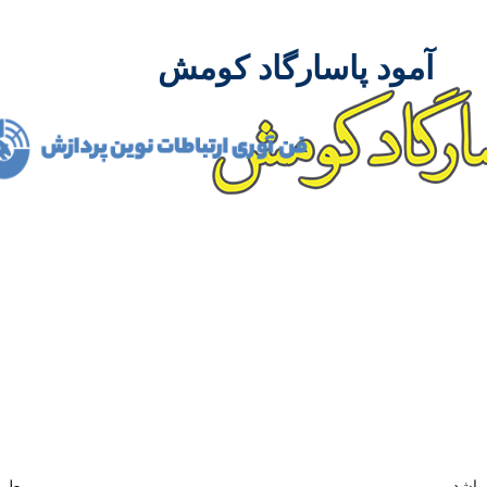
آمود پاسارگاد کومش
شرکت آمود پاسارگاد کومش در سال 1386 فعالیت 
مدیران باتجربه توانست مسیر درست پیشرفت و توسعه را در ص
همکاری بسیاری از تولید کنندگان داخلی و خارجی و نیز متخصصین م
ممکن بدست آورد.
باشد
طرا