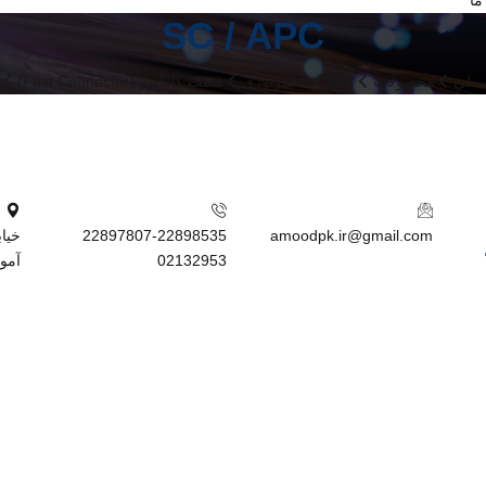
ما
SC / APC
ــلی
محصولات
تجهیزات فیبرنوری
فست کانکتور (Fast Connector)
22897807-22898535
amoodpk.ir@gmail.com
02132953
آمود