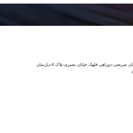
SC / APC
خیابان شریعتی-دوراهی قلهک.خیابان بصیری-پلاک 8-دپارتمان