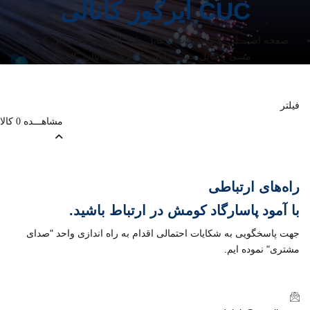
ایرکور کانالی CUC
صفحه اصــــلی
محصولات
کابل ها
کابل‌های مخابراتی
کابل
مسی
کابل مسی کانالی
ایرکور کانالی CUC
فیلتر
مشاهـــده
کالا
0
راه‌های ارتباطی
با
آمود پاسارگاد کومش
در ارتباط باشید.
جهت پاسخگویی به شکایات احتمالی اقدام به راه اندازی واحد "صدای
مشتری" نموده ایم.