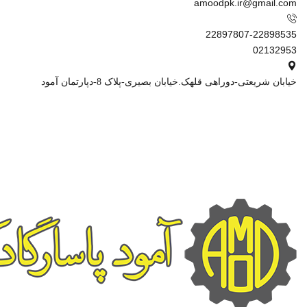
amoodpk.ir@gmail.com
22897807-22898535
02132953
خیابان شریعتی-دوراهی قلهک.خیابان بصیری-پلاک 8-دپارتمان آمود