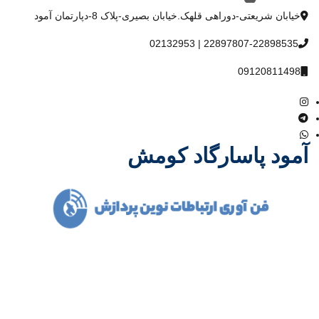
خیابان شریعتی-دوراهی قلهک.خیابان بصیری-پلاک 8-دپارتمان آمود
22897807-22898535 | 02132953
09120811498
آمود پاسارگاد کومش
شرکت آمود پاسارگاد کومش در سال 1386 فعالیت خود را آغاز و با یاری
خداوند متعال و همت مدیران باتجربه توانست مسیر درست پیشرفت و
توسعه را در صنعت مخابرات کشور با همکاری بسیاری از تولید کنندگان
داخلی و خارجی و نیز متخصصین مجرب در کوتاهترین زمان ممکن
بدست آورد.