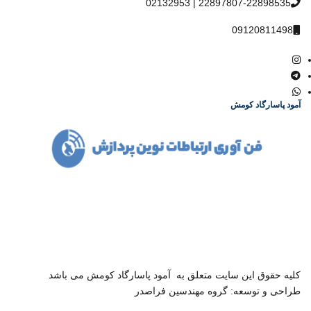
22897807-22898535 | 02132953
09120811498
آمود پاسارگاد کومش
شرکت آمود پاسارگاد کومش در سال 1386 فعالیت خود را آغاز و با یاری
خداوند متعال و همت مدیران باتجربه توانست مسیر درست پیشرفت و
توسعه را در صنعت مخابرات کشور با همکاری بسیاری از تولید کنندگان
داخلی و خارجی و نیز متخصصین مجرب در کوتاهترین زمان ممکن
بدست آورد.
کليه حقوق اين سايت متعلق به
آمود پاسارگاد کومش
می باشد
طراحی و توسعه:
گروه مهندسین فراصدر