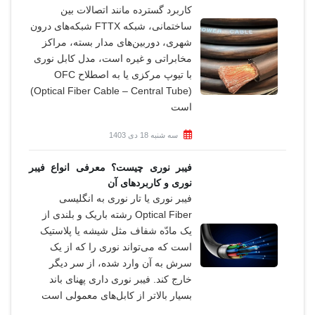
کاربرد گسترده مانند اتصالات بین
ﺳﺎﺧﺘﻤﺎﻧﯽ، ﺷﺒﮑﻪ FTTX شبکه‌های درون
شهری، دوربین‌های مدار بسته، مراکز
مخابراتی و غیره است، مدل کابل نوری
با تیوپ مرکزی یا به اصطلاح OFC
(Optical Fiber Cable – Central Tube)
است
سه شنبه 18 دی 1403
فیبر نوری چیست؟ معرفی انواع فیبر
نوری و کاربردهای آن
فیبر نوری یا تار نوری به انگلیسی
Optical Fiber رشته باریک و بلندی از
یک مادّه شفاف مثل شیشه یا پلاستیک
است که می‌تواند نوری را که از یک
سرش به آن وارد شده، از سر دیگر
خارج کند. فیبر نوری داری پهنای باند
بسیار بالاتر از کابل‌های معمولی است