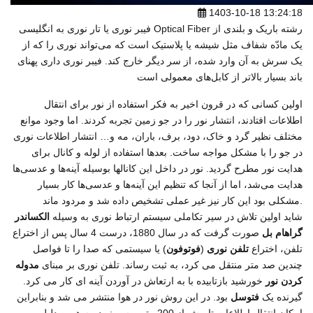
1403-10-18 13:24:18
فیبر نوری یا تار نوری به انگلیسی Optical Fiber رشته باریک و بلندی از
یک مادّه شفاف مثل شیشه یا پلاستیک است که می‌تواند نوری را که از
یک سرش به آن وارد شده، از سر دیگر خارج کند. فیبر نوری داری پهنای
باند بسیار بالاتر از کابل‌های معمولی است
اولین کسانی که در قرون اخیر به فکر استفاده از نور برای انتقال
اطلاعات افتادند، انتشار نور را در جو زمین تجربه کردند. اما وجود موانع
مختلف نظیر گرد و خاک، دود، برف، باران، مه و… انتشار اطلاعات نوری
در جو را با مشکل مواجه ساخت. بعدها استفاده از لوله و کانال برای
هدایت نور مطرح گردید. نور در داخل این کانالها بوسیله آینه‌ها و عدسی‌ها
هدایت می‌شد، اما از آنجا که تنظیم این آینه‌ها و عدسی‌ها کار بسیار
مشکلی بود این کار نیز غیر عملی تشخیص داده شد و مردود ماند.
شاید اولین تلاش در سیر تکاملی سیستم ارتباط نوری به وسیله
الکساندر
گراهام بل
صورت گرفت که در سال 1880، درست 4 سال پس از اختراع
تلفن، اختراع
تلفن نوری
(
فوتوفون
) یا سیستمی که صدا را تا فواصل
چندین صد متر منتقل می کرد، به ثبت رساند. تلفن نوری بر مبنای
مدوله
کردن نور
خورشید بازتابیده با به ارتعاش در آوردن آینه ای کار می کرد.
گیرنده یک
فتوسل
بود. در این روش نور در هوا منتشر می شد و بنابراین