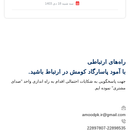
سه شنبه 18 دی 1403
راه‌های ارتباطی
با
آمود پاسارگاد کومش
در ارتباط باشید.
جهت پاسخگویی به شکایات احتمالی اقدام به راه اندازی واحد "صدای
مشتری" نموده ایم.
amoodpk.ir@gmail.com
22897807-22898535